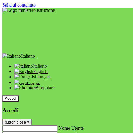
Salta al contenuto
Italiano
Italiano
English
Français
عربى
Shqiptare
Accedi
Accedi
button close
×
Nome Utente