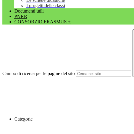
Le schede didattiche
I progetti delle classi
Documenti utili
PNRR
CONSORZIO ERASMUS +
Campo di ricerca per le pagine del sito
Categorie