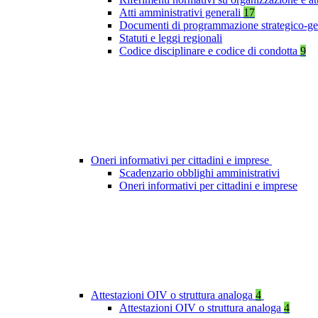
Atti amministrativi generali
17
Documenti di programmazione strategico-ge
Statuti e leggi regionali
Codice disciplinare e codice di condotta
9
Oneri informativi per cittadini e imprese
Scadenzario obblighi amministrativi
Oneri informativi per cittadini e imprese
Attestazioni OIV o struttura analoga
4
Attestazioni OIV o struttura analoga
4