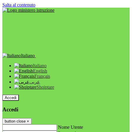
Salta al contenuto
Italiano
Italiano
English
Français
عربى
Shqiptare
Accedi
Accedi
button close
×
Nome Utente