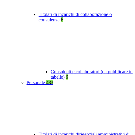
Titolari di incarichi di collaborazione o
consulenza
6
Consulenti e collaboratori (da pubblicare in
tabelle)
6
Personale
433
Titolari di incarichi dirigenziali amministrativi di