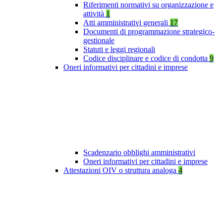
Riferimenti normativi su organizzazione e
attività
1
Atti amministrativi generali
17
Documenti di programmazione strategico-
gestionale
Statuti e leggi regionali
Codice disciplinare e codice di condotta
9
Oneri informativi per cittadini e imprese
Scadenzario obblighi amministrativi
Oneri informativi per cittadini e imprese
Attestazioni OIV o struttura analoga
4