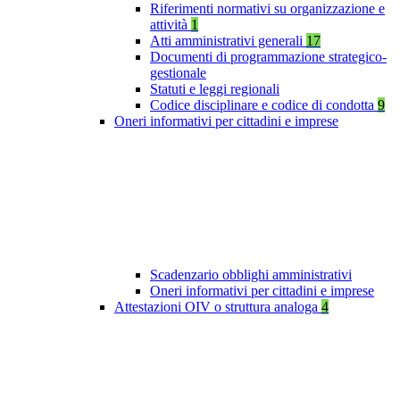
Riferimenti normativi su organizzazione e
attività
1
Atti amministrativi generali
17
Documenti di programmazione strategico-
gestionale
Statuti e leggi regionali
Codice disciplinare e codice di condotta
9
Oneri informativi per cittadini e imprese
Scadenzario obblighi amministrativi
Oneri informativi per cittadini e imprese
Attestazioni OIV o struttura analoga
4