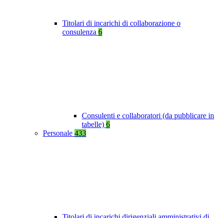
Titolari di incarichi di collaborazione o
consulenza
6
Consulenti e collaboratori (da pubblicare in
tabelle)
6
Personale
433
Titolari di incarichi dirigenziali amministrativi di