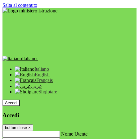
Salta al contenuto
Italiano
Italiano
English
Français
عربى
Shqiptare
Accedi
Accedi
button close
×
Nome Utente