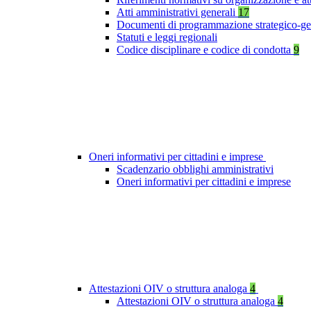
Atti amministrativi generali
17
Documenti di programmazione strategico-ge
Statuti e leggi regionali
Codice disciplinare e codice di condotta
9
Oneri informativi per cittadini e imprese
Scadenzario obblighi amministrativi
Oneri informativi per cittadini e imprese
Attestazioni OIV o struttura analoga
4
Attestazioni OIV o struttura analoga
4