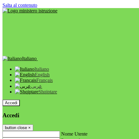
Salta al contenuto
Italiano
Italiano
English
Français
عربى
Shqiptare
Accedi
Accedi
button close
×
Nome Utente