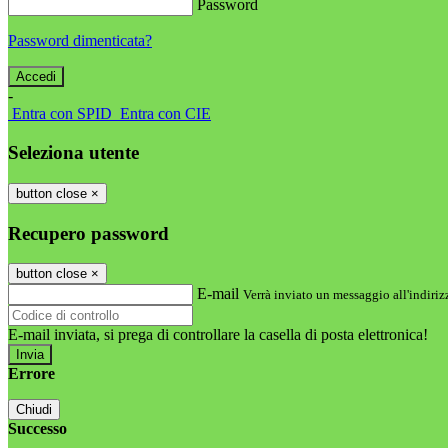
Password
Password dimenticata?
-
Entra con SPID
Entra con CIE
Seleziona utente
button close
×
Recupero password
button close
×
E-mail
Verrà inviato un messaggio all'indirizz
E-mail inviata, si prega di controllare la casella di posta elettronica!
Errore
Chiudi
Successo