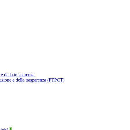
 e della trasparenza
ruzione e della trasparenza (PTPCT)
tività
1