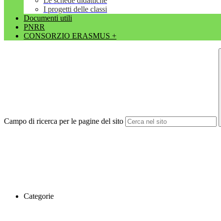
Le schede didattiche
I progetti delle classi
Documenti utili
PNRR
CONSORZIO ERASMUS +
Campo di ricerca per le pagine del sito
Categorie