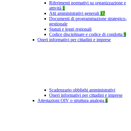
Riferimenti normativi su organizzazione e
attività
1
Atti amministrativi generali
17
Documenti di programmazione strategico-
gestionale
Statuti e leggi regionali
Codice disciplinare e codice di condotta
9
Oneri informativi per cittadini e imprese
Scadenzario obblighi amministrativi
Oneri informativi per cittadini e imprese
Attestazioni OIV o struttura analoga
4