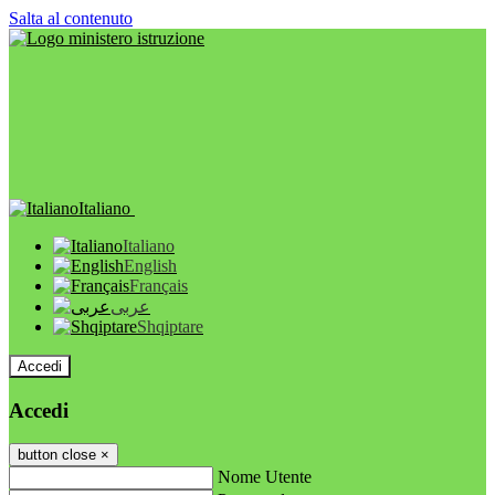
Salta al contenuto
Italiano
Italiano
English
Français
عربى
Shqiptare
Accedi
Accedi
button close
×
Nome Utente