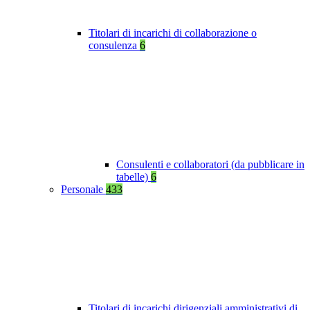
Titolari di incarichi di collaborazione o
consulenza
6
Consulenti e collaboratori (da pubblicare in
tabelle)
6
Personale
433
Titolari di incarichi dirigenziali amministrativi di