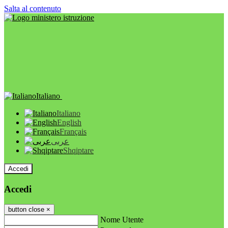
Salta al contenuto
Italiano
Italiano
English
Français
عربى
Shqiptare
Accedi
Accedi
button close
×
Nome Utente