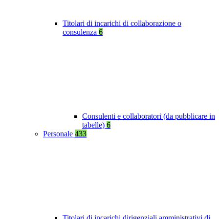
Titolari di incarichi di collaborazione o
consulenza
6
Consulenti e collaboratori (da pubblicare in
tabelle)
6
Personale
433
Titolari di incarichi dirigenziali amministrativi di