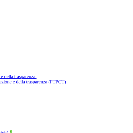
 e della trasparenza
ruzione e della trasparenza (PTPCT)
tività
1