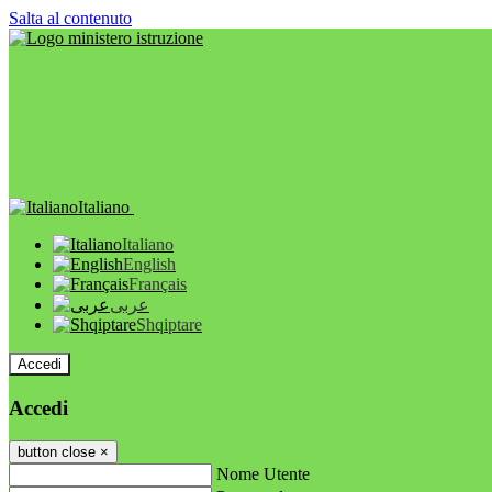
Salta al contenuto
Italiano
Italiano
English
Français
عربى
Shqiptare
Accedi
Accedi
button close
×
Nome Utente