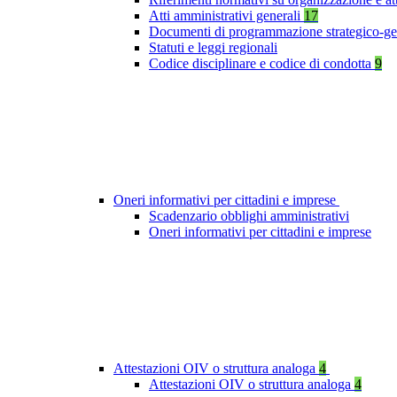
Atti amministrativi generali
17
Documenti di programmazione strategico-ge
Statuti e leggi regionali
Codice disciplinare e codice di condotta
9
Oneri informativi per cittadini e imprese
Scadenzario obblighi amministrativi
Oneri informativi per cittadini e imprese
Attestazioni OIV o struttura analoga
4
Attestazioni OIV o struttura analoga
4