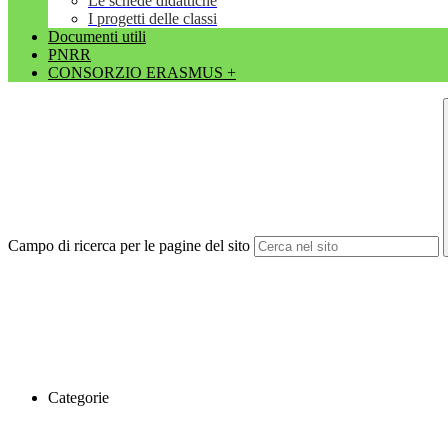
Le schede didattiche
I progetti delle classi
Documenti utili
PNRR
CONSORZIO ERASMUS +
Campo di ricerca per le pagine del sito
Categorie