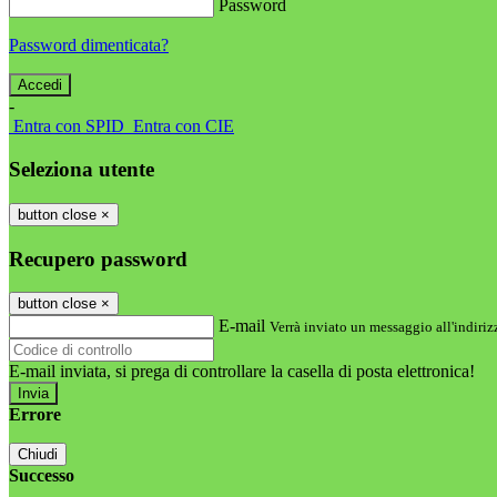
Password
Password dimenticata?
-
Entra con SPID
Entra con CIE
Seleziona utente
button close
×
Recupero password
button close
×
E-mail
Verrà inviato un messaggio all'indirizz
E-mail inviata, si prega di controllare la casella di posta elettronica!
Errore
Chiudi
Successo