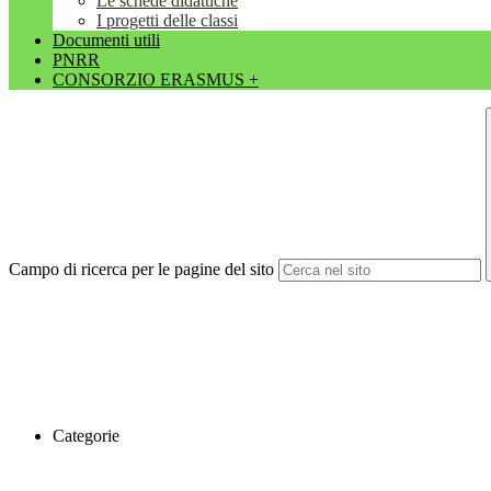
Le schede didattiche
I progetti delle classi
Documenti utili
PNRR
CONSORZIO ERASMUS +
Campo di ricerca per le pagine del sito
Categorie