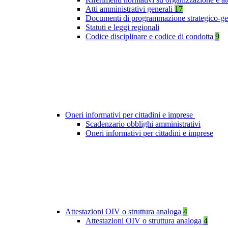
Atti amministrativi generali
17
Documenti di programmazione strategico-ge
Statuti e leggi regionali
Codice disciplinare e codice di condotta
9
Oneri informativi per cittadini e imprese
Scadenzario obblighi amministrativi
Oneri informativi per cittadini e imprese
Attestazioni OIV o struttura analoga
4
Attestazioni OIV o struttura analoga
4