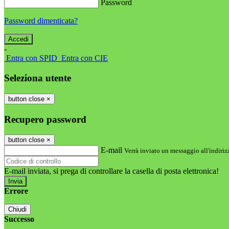
Password
Password dimenticata?
-
Entra con SPID
Entra con CIE
Seleziona utente
button close
×
Recupero password
button close
×
E-mail
Verrà inviato un messaggio all'indirizz
E-mail inviata, si prega di controllare la casella di posta elettronica!
Errore
Chiudi
Successo