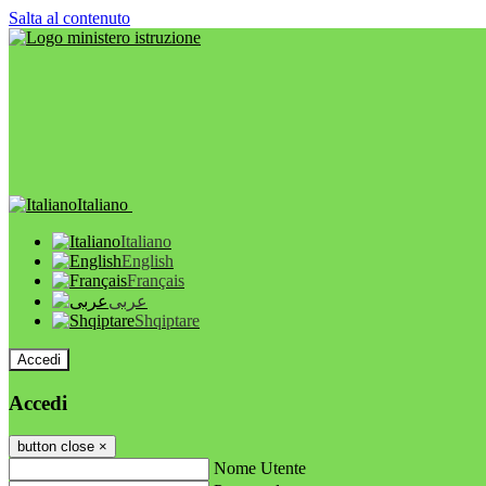
Salta al contenuto
Italiano
Italiano
English
Français
عربى
Shqiptare
Accedi
Accedi
button close
×
Nome Utente