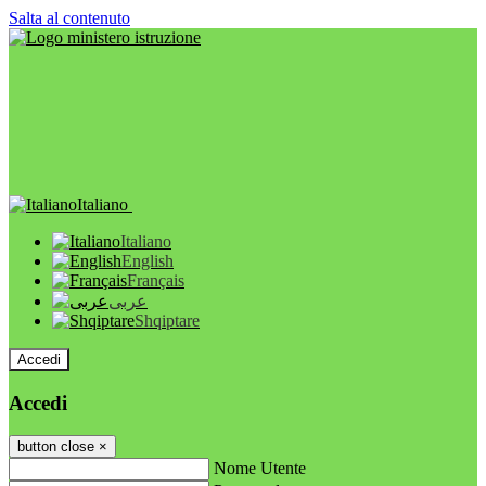
Salta al contenuto
Italiano
Italiano
English
Français
عربى
Shqiptare
Accedi
Accedi
button close
×
Nome Utente