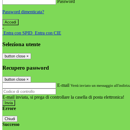
Password
Password dimenticata?
-
Entra con SPID
Entra con CIE
Seleziona utente
button close
×
Recupero password
button close
×
E-mail
Verrà inviato un messaggio all'indirizz
E-mail inviata, si prega di controllare la casella di posta elettronica!
Errore
Chiudi
Successo