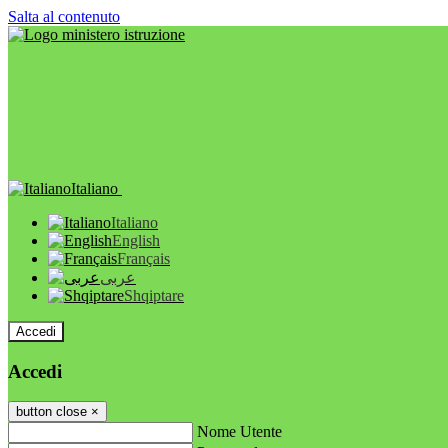
Salta al contenuto
Italiano
Italiano
English
Français
عربى
Shqiptare
Accedi
Accedi
button close
×
Nome Utente