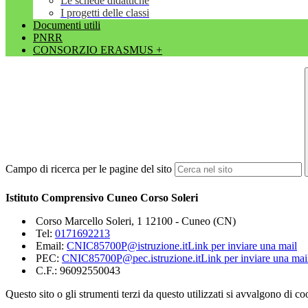
Le schede didattiche
I progetti delle classi
Documenti utili
PNRR
CONSORZIO ERASMUS +
Campo di ricerca per le pagine del sito
Istituto Comprensivo Cuneo Corso Soleri
Corso Marcello Soleri, 1 12100 - Cuneo (CN)
Tel:
0171692213
Email:
CNIC85700P@istruzione.itLink per inviare una mail
PEC:
CNIC85700P@pec.istruzione.itLink per inviare una mai
C.F.: 96092550043
Questo sito o gli strumenti terzi da questo utilizzati si avvalgono di coo