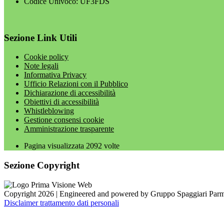
Codice Univoco: UF3FDS
Sezione Link Utili
Cookie policy
Note legali
Informativa Privacy
Ufficio Relazioni con il Pubblico
Dichiarazione di accessibilità
Obiettivi di accessibilità
Whistleblowing
Gestione consensi cookie
Amministrazione trasparente
Pagina visualizzata
2092
volte
Sezione Copyright
Copyright 2026 | Engineered and powered by Gruppo Spaggiari Parm
Disclaimer trattamento dati personali