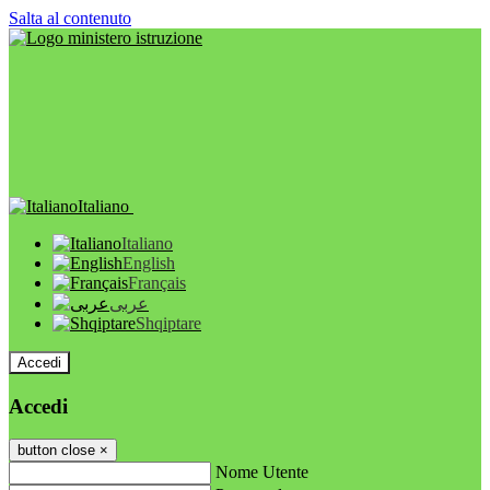
Salta al contenuto
Italiano
Italiano
English
Français
عربى
Shqiptare
Accedi
Accedi
button close
×
Nome Utente