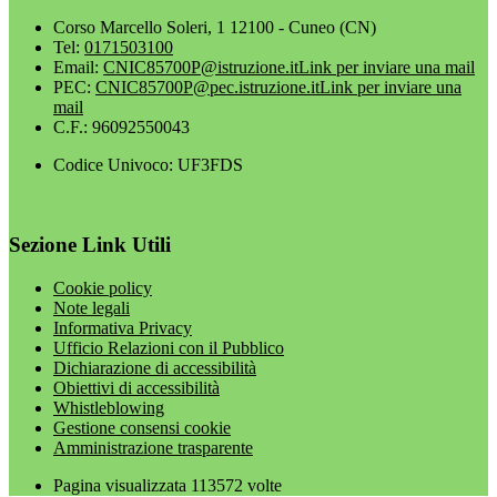
Corso Marcello Soleri, 1 12100 - Cuneo (CN)
Tel:
0171503100
Email:
CNIC85700P@istruzione.it
Link per inviare una mail
PEC:
CNIC85700P@pec.istruzione.it
Link per inviare una
mail
C.F.: 96092550043
Codice Univoco: UF3FDS
Sezione Link Utili
Cookie policy
Note legali
Informativa Privacy
Ufficio Relazioni con il Pubblico
Dichiarazione di accessibilità
Obiettivi di accessibilità
Whistleblowing
Gestione consensi cookie
Amministrazione trasparente
Pagina visualizzata
113572
volte