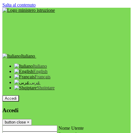
Salta al contenuto
Italiano
Italiano
English
Français
عربى
Shqiptare
Accedi
Accedi
button close
×
Nome Utente