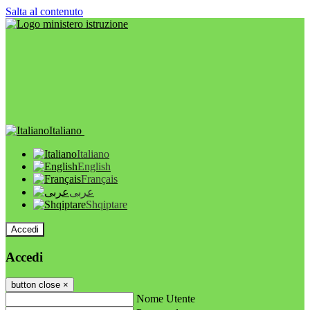
Salta al contenuto
Italiano
Italiano
English
Français
عربى
Shqiptare
Accedi
Accedi
button close
×
Nome Utente