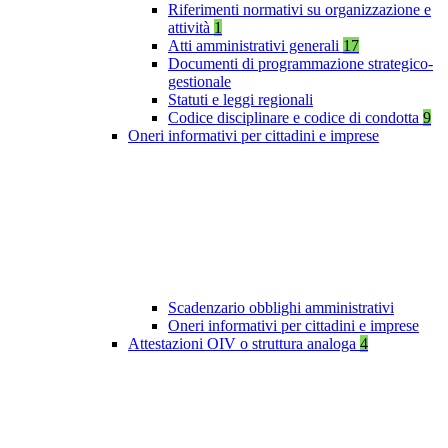
Riferimenti normativi su organizzazione e
attività
1
Atti amministrativi generali
17
Documenti di programmazione strategico-
gestionale
Statuti e leggi regionali
Codice disciplinare e codice di condotta
9
Oneri informativi per cittadini e imprese
Scadenzario obblighi amministrativi
Oneri informativi per cittadini e imprese
Attestazioni OIV o struttura analoga
4