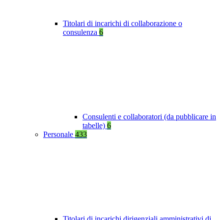
Titolari di incarichi di collaborazione o
consulenza
6
Consulenti e collaboratori (da pubblicare in
tabelle)
6
Personale
433
Titolari di incarichi dirigenziali amministrativi di