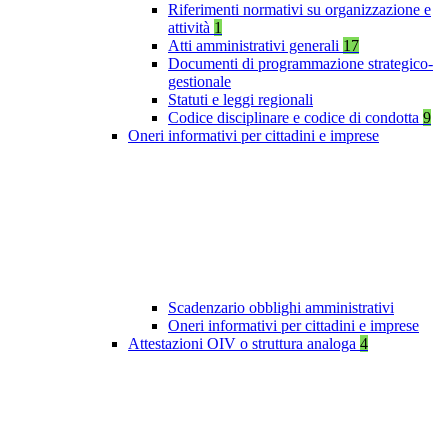
Riferimenti normativi su organizzazione e
attività
1
Atti amministrativi generali
17
Documenti di programmazione strategico-
gestionale
Statuti e leggi regionali
Codice disciplinare e codice di condotta
9
Oneri informativi per cittadini e imprese
Scadenzario obblighi amministrativi
Oneri informativi per cittadini e imprese
Attestazioni OIV o struttura analoga
4