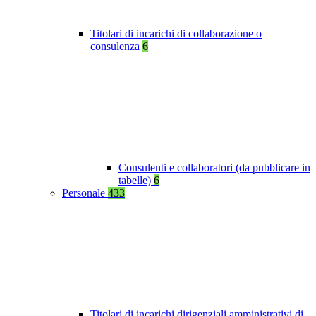
Titolari di incarichi di collaborazione o
consulenza
6
Consulenti e collaboratori (da pubblicare in
tabelle)
6
Personale
433
Titolari di incarichi dirigenziali amministrativi di