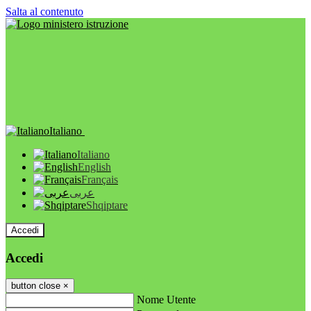
Salta al contenuto
Italiano
Italiano
English
Français
عربى
Shqiptare
Accedi
Accedi
button close
×
Nome Utente