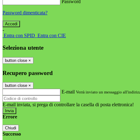
Password
Password dimenticata?
-
Entra con SPID
Entra con CIE
Seleziona utente
button close
×
Recupero password
button close
×
E-mail
Verrà inviato un messaggio all'indirizz
E-mail inviata, si prega di controllare la casella di posta elettronica!
Errore
Chiudi
Successo