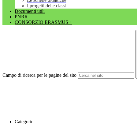
Le schede didattiche
I progetti delle classi
Documenti utili
PNRR
CONSORZIO ERASMUS +
Campo di ricerca per le pagine del sito
Categorie