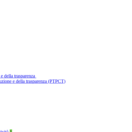
 e della trasparenza
ruzione e della trasparenza (PTPCT)
tività
1