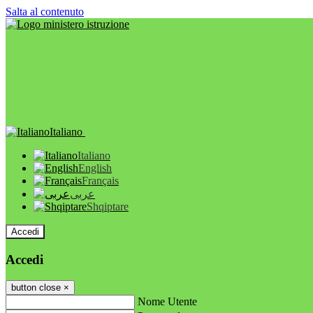
Salta al contenuto
Italiano
Italiano
English
Français
عربى
Shqiptare
Accedi
Accedi
button close
×
Nome Utente