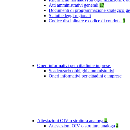
Atti amministrativi generali
17
Documenti di programmazione strategico-ge
Statuti e leggi regionali
Codice disciplinare e codice di condotta
9
Oneri informativi per cittadini e imprese
Scadenzario obblighi amministrativi
Oneri informativi per cittadini e imprese
Attestazioni OIV o struttura analoga
4
Attestazioni OIV o struttura analoga
4