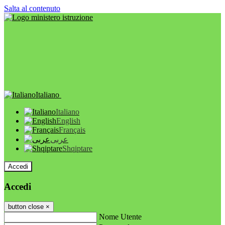
Salta al contenuto
Italiano
Italiano
English
Français
عربى
Shqiptare
Accedi
Accedi
button close
×
Nome Utente