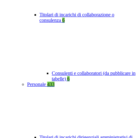
Titolari di incarichi di collaborazione o
consulenza
6
Consulenti e collaboratori (da pubblicare in
tabelle)
6
Personale
433
Titolari di incarichi dirigenziali amministrativi di