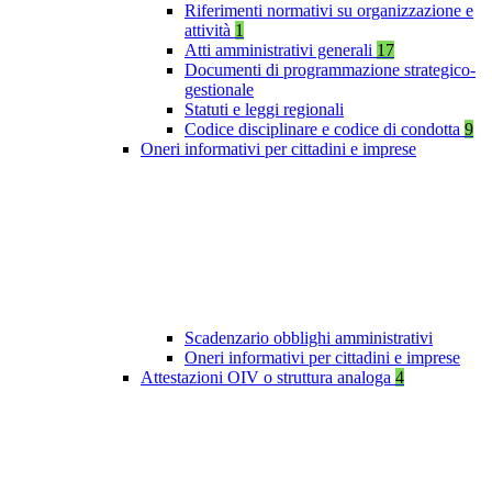
Riferimenti normativi su organizzazione e
attività
1
Atti amministrativi generali
17
Documenti di programmazione strategico-
gestionale
Statuti e leggi regionali
Codice disciplinare e codice di condotta
9
Oneri informativi per cittadini e imprese
Scadenzario obblighi amministrativi
Oneri informativi per cittadini e imprese
Attestazioni OIV o struttura analoga
4