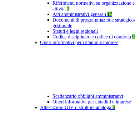
Riferimenti normativi su organizzazione e
attività
1
Atti amministrativi generali
17
Documenti di programmazione strategico-
gestionale
Statuti e leggi regionali
Codice disciplinare e codice di condotta
9
Oneri informativi per cittadini e imprese
Scadenzario obblighi amministrativi
Oneri informativi per cittadini e imprese
Attestazioni OIV o struttura analoga
4