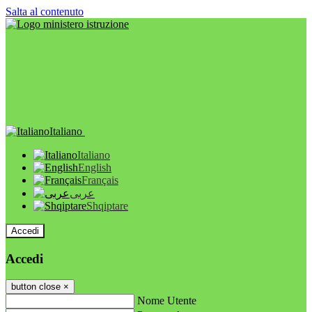
Salta al contenuto
Italiano
Italiano
English
Français
عربى
Shqiptare
Accedi
Accedi
button close
×
Nome Utente