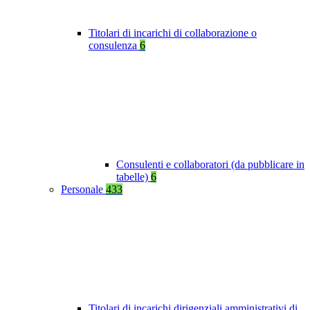
Titolari di incarichi di collaborazione o
consulenza
6
Consulenti e collaboratori (da pubblicare in
tabelle)
6
Personale
433
Titolari di incarichi dirigenziali amministrativi di