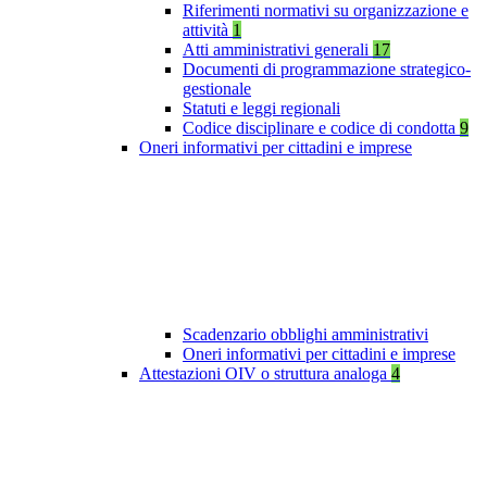
Riferimenti normativi su organizzazione e
attività
1
Atti amministrativi generali
17
Documenti di programmazione strategico-
gestionale
Statuti e leggi regionali
Codice disciplinare e codice di condotta
9
Oneri informativi per cittadini e imprese
Scadenzario obblighi amministrativi
Oneri informativi per cittadini e imprese
Attestazioni OIV o struttura analoga
4