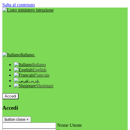
Salta al contenuto
Italiano
Italiano
English
Français
عربى
Shqiptare
Accedi
Accedi
button close
×
Nome Utente