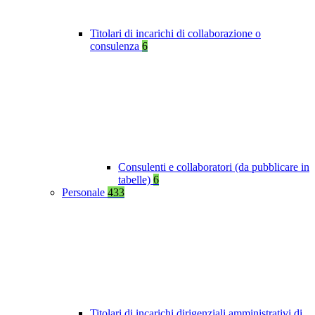
Titolari di incarichi di collaborazione o
consulenza
6
Consulenti e collaboratori (da pubblicare in
tabelle)
6
Personale
433
Titolari di incarichi dirigenziali amministrativi di