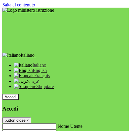
Salta al contenuto
Italiano
Italiano
English
Français
عربى
Shqiptare
Accedi
Accedi
button close
×
Nome Utente