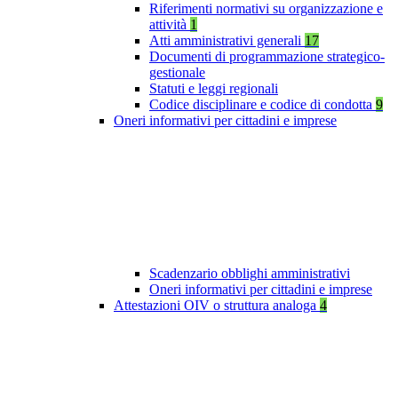
Riferimenti normativi su organizzazione e
attività
1
Atti amministrativi generali
17
Documenti di programmazione strategico-
gestionale
Statuti e leggi regionali
Codice disciplinare e codice di condotta
9
Oneri informativi per cittadini e imprese
Scadenzario obblighi amministrativi
Oneri informativi per cittadini e imprese
Attestazioni OIV o struttura analoga
4