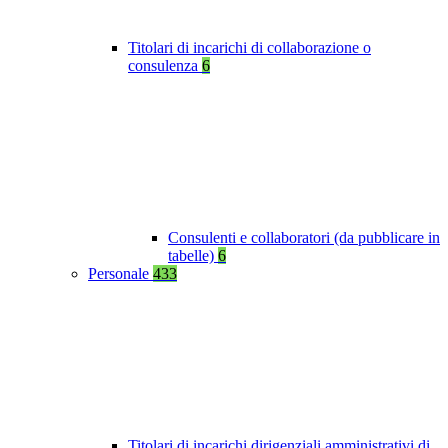
Titolari di incarichi di collaborazione o
consulenza
6
Consulenti e collaboratori (da pubblicare in
tabelle)
6
Personale
433
Titolari di incarichi dirigenziali amministrativi di