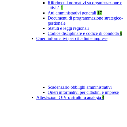
Riferimenti normativi su organizzazione e
attività
1
Atti amministrativi generali
17
Documenti di programmazione strategico-
gestionale
Statuti e leggi regionali
Codice disciplinare e codice di condotta
9
Oneri informativi per cittadini e imprese
Scadenzario obblighi amministrativi
Oneri informativi per cittadini e imprese
Attestazioni OIV o struttura analoga
4