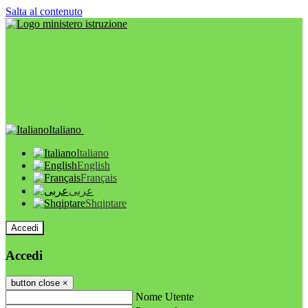
Salta al contenuto
Italiano
Italiano
English
Français
عربى
Shqiptare
Accedi
Accedi
button close
×
Nome Utente