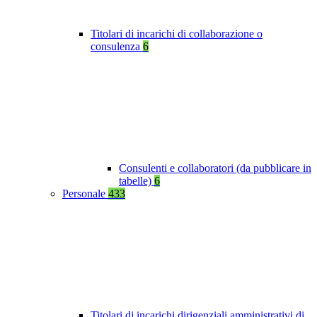
Titolari di incarichi di collaborazione o
consulenza
6
Consulenti e collaboratori (da pubblicare in
tabelle)
6
Personale
433
Titolari di incarichi dirigenziali amministrativi di