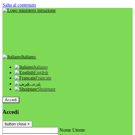
Salta al contenuto
Italiano
Italiano
English
Français
عربى
Shqiptare
Accedi
Accedi
button close
×
Nome Utente