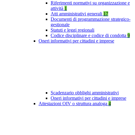
Riferimenti normativi su organizzazione e
attività
1
Atti amministrativi generali
17
Documenti di programmazione strategico-
gestionale
Statuti e leggi regionali
Codice disciplinare e codice di condotta
9
Oneri informativi per cittadini e imprese
Scadenzario obblighi amministrativi
Oneri informativi per cittadini e imprese
Attestazioni OIV o struttura analoga
4