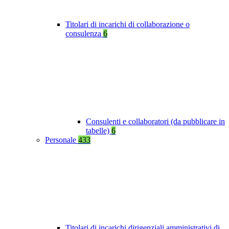
Titolari di incarichi di collaborazione o
consulenza
6
Consulenti e collaboratori (da pubblicare in
tabelle)
6
Personale
433
Titolari di incarichi dirigenziali amministrativi di