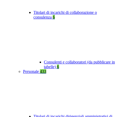
Titolari di incarichi di collaborazione o
consulenza
6
Consulenti e collaboratori (da pubblicare in
tabelle)
6
Personale
433
Titolari di incarichi dirigenziali amministrativi di