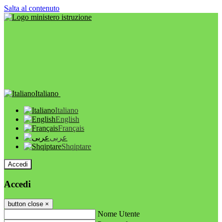
Salta al contenuto
Italiano
Italiano
English
Français
عربى
Shqiptare
Accedi
Accedi
button close
×
Nome Utente