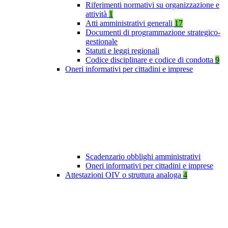
Riferimenti normativi su organizzazione e
attività
1
Atti amministrativi generali
17
Documenti di programmazione strategico-
gestionale
Statuti e leggi regionali
Codice disciplinare e codice di condotta
9
Oneri informativi per cittadini e imprese
Scadenzario obblighi amministrativi
Oneri informativi per cittadini e imprese
Attestazioni OIV o struttura analoga
4