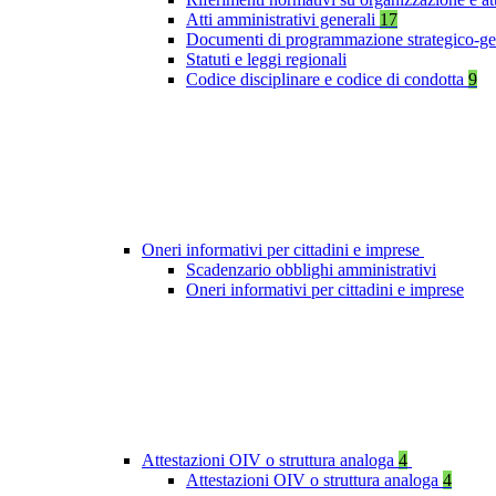
Atti amministrativi generali
17
Documenti di programmazione strategico-ge
Statuti e leggi regionali
Codice disciplinare e codice di condotta
9
Oneri informativi per cittadini e imprese
Scadenzario obblighi amministrativi
Oneri informativi per cittadini e imprese
Attestazioni OIV o struttura analoga
4
Attestazioni OIV o struttura analoga
4