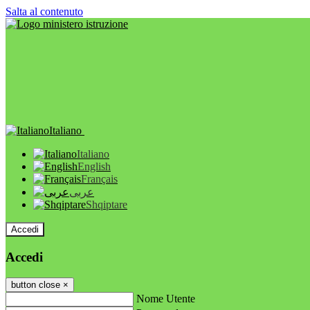
Salta al contenuto
Italiano
Italiano
English
Français
عربى
Shqiptare
Accedi
Accedi
button close
×
Nome Utente