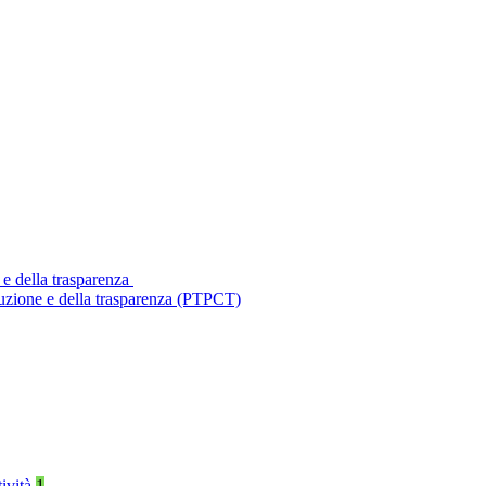
 e della trasparenza
ruzione e della trasparenza (PTPCT)
tività
1