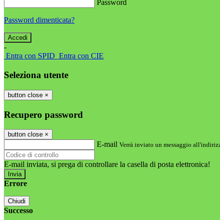
Password
Password dimenticata?
-
Entra con SPID
Entra con CIE
Seleziona utente
button close
×
Recupero password
button close
×
E-mail
Verrà inviato un messaggio all'indirizz
E-mail inviata, si prega di controllare la casella di posta elettronica!
Errore
Chiudi
Successo