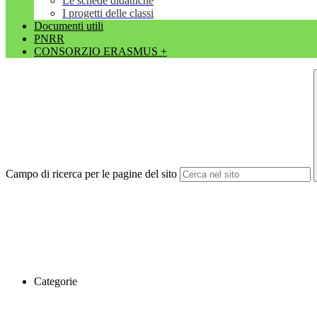
Le schede didattiche
I progetti delle classi
Documenti utili
PNRR
CONSORZIO ERASMUS +
Campo di ricerca per le pagine del sito
Categorie