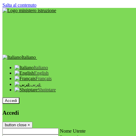
Salta al contenuto
Italiano
Italiano
English
Français
عربى
Shqiptare
Accedi
Accedi
button close
×
Nome Utente