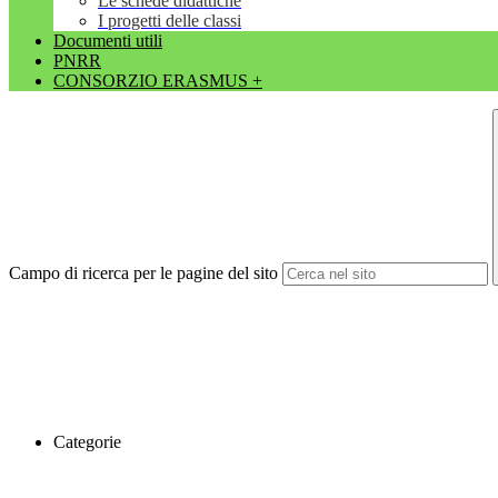
Le schede didattiche
I progetti delle classi
Documenti utili
PNRR
CONSORZIO ERASMUS +
Campo di ricerca per le pagine del sito
Categorie