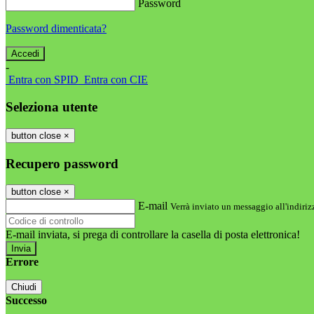
Password
Password dimenticata?
-
Entra con SPID
Entra con CIE
Seleziona utente
button close
×
Recupero password
button close
×
E-mail
Verrà inviato un messaggio all'indirizz
E-mail inviata, si prega di controllare la casella di posta elettronica!
Errore
Chiudi
Successo