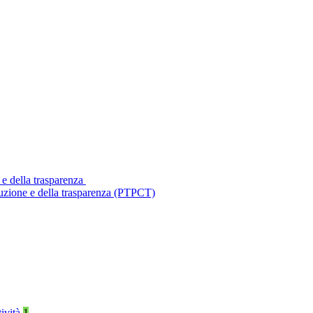
 e della trasparenza
ruzione e della trasparenza (PTPCT)
tività
1