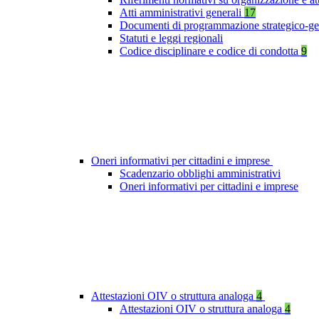
Atti amministrativi generali
17
Documenti di programmazione strategico-ge
Statuti e leggi regionali
Codice disciplinare e codice di condotta
9
Oneri informativi per cittadini e imprese
Scadenzario obblighi amministrativi
Oneri informativi per cittadini e imprese
Attestazioni OIV o struttura analoga
4
Attestazioni OIV o struttura analoga
4