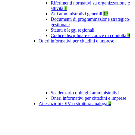
Riferimenti normativi su organizzazione e
attività
1
Atti amministrativi generali
17
Documenti di programmazione strategico-
gestionale
Statuti e leggi regionali
Codice disciplinare e codice di condotta
9
Oneri informativi per cittadini e imprese
Scadenzario obblighi amministrativi
Oneri informativi per cittadini e imprese
Attestazioni OIV o struttura analoga
4