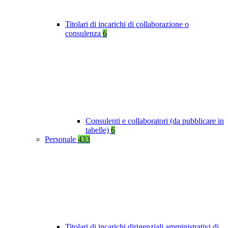
Titolari di incarichi di collaborazione o
consulenza
6
Consulenti e collaboratori (da pubblicare in
tabelle)
6
Personale
433
Titolari di incarichi dirigenziali amministrativi di