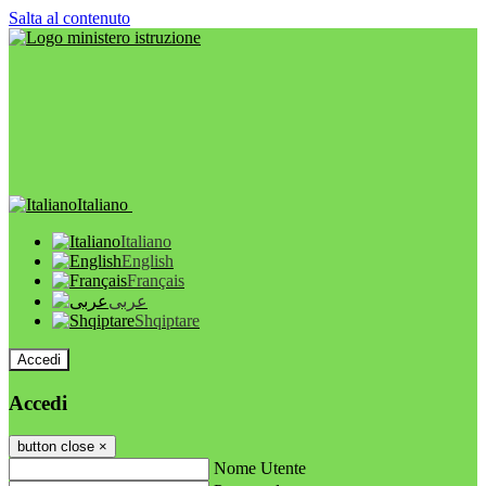
Salta al contenuto
Italiano
Italiano
English
Français
عربى
Shqiptare
Accedi
Accedi
button close
×
Nome Utente