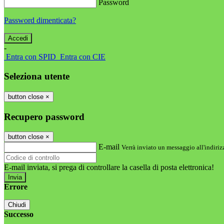
Password
Password dimenticata?
-
Entra con SPID
Entra con CIE
Seleziona utente
button close
×
Recupero password
button close
×
E-mail
Verrà inviato un messaggio all'indirizz
E-mail inviata, si prega di controllare la casella di posta elettronica!
Errore
Chiudi
Successo