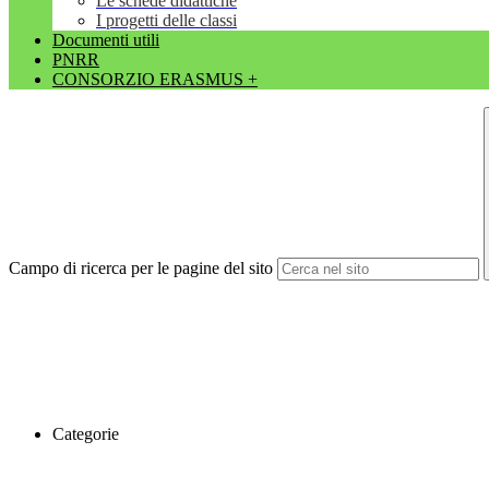
Le schede didattiche
I progetti delle classi
Documenti utili
PNRR
CONSORZIO ERASMUS +
Campo di ricerca per le pagine del sito
Categorie