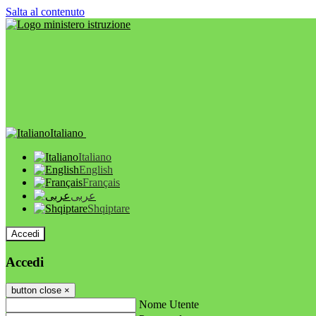
Salta al contenuto
Italiano
Italiano
English
Français
عربى
Shqiptare
Accedi
Accedi
button close
×
Nome Utente