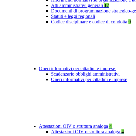
Atti amministrativi generali
17
Documenti di programmazione strategico-ge
Statuti e leggi regionali
Codice disciplinare e codice di condotta
9
Oneri informativi per cittadini e imprese
Scadenzario obblighi amministrativi
Oneri informativi per cittadini e imprese
Attestazioni OIV o struttura analoga
4
Attestazioni OIV o struttura analoga
4