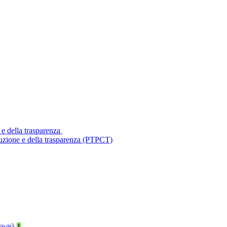
 e della trasparenza
ruzione e della trasparenza (PTPCT)
tività
1