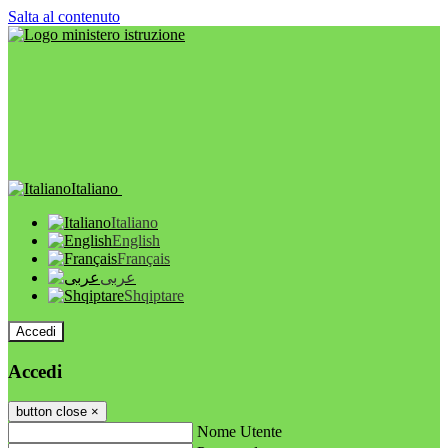
Salta al contenuto
Italiano
Italiano
English
Français
عربى
Shqiptare
Accedi
Accedi
button close
×
Nome Utente