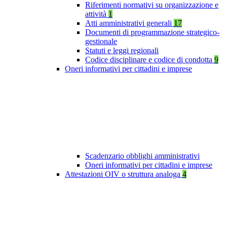
Riferimenti normativi su organizzazione e
attività
1
Atti amministrativi generali
17
Documenti di programmazione strategico-
gestionale
Statuti e leggi regionali
Codice disciplinare e codice di condotta
9
Oneri informativi per cittadini e imprese
Scadenzario obblighi amministrativi
Oneri informativi per cittadini e imprese
Attestazioni OIV o struttura analoga
4