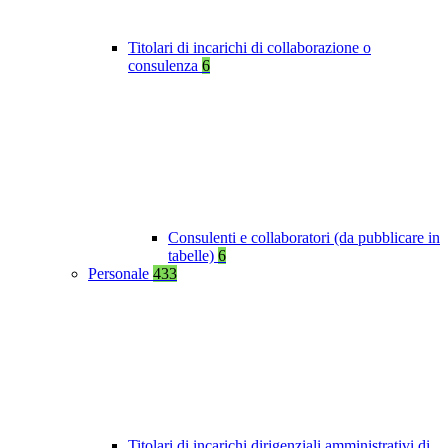
Titolari di incarichi di collaborazione o
consulenza
6
Consulenti e collaboratori (da pubblicare in
tabelle)
6
Personale
433
Titolari di incarichi dirigenziali amministrativi di