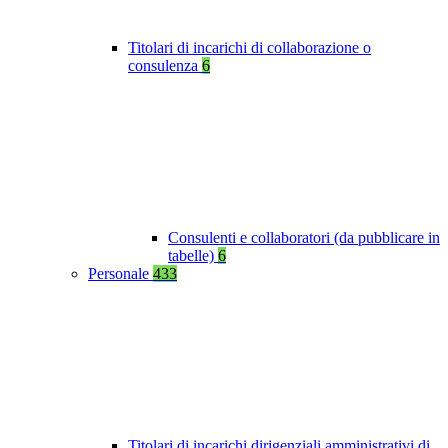
Titolari di incarichi di collaborazione o
consulenza
6
Consulenti e collaboratori (da pubblicare in
tabelle)
6
Personale
433
Titolari di incarichi dirigenziali amministrativi di