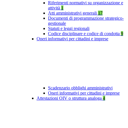
Riferimenti normativi su organizzazione e
attività
1
Atti amministrativi generali
17
Documenti di programmazione strategico-
gestionale
Statuti e leggi regionali
Codice disciplinare e codice di condotta
9
Oneri informativi per cittadini e imprese
Scadenzario obblighi amministrativi
Oneri informativi per cittadini e imprese
Attestazioni OIV o struttura analoga
4