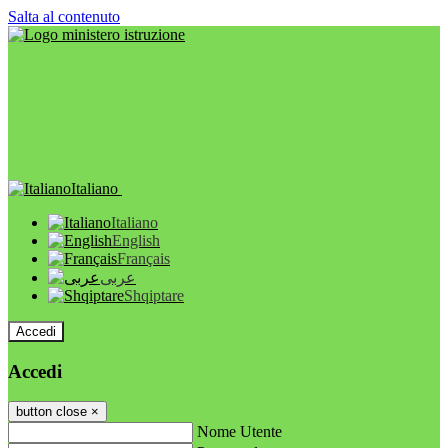
Salta al contenuto
Italiano
Italiano
English
Français
عربى
Shqiptare
Accedi
Accedi
button close
×
Nome Utente