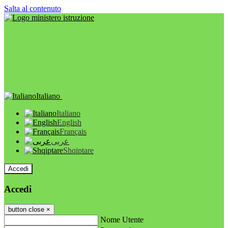
Salta al contenuto
Italiano
Italiano
English
Français
عربى
Shqiptare
Accedi
Accedi
button close
×
Nome Utente