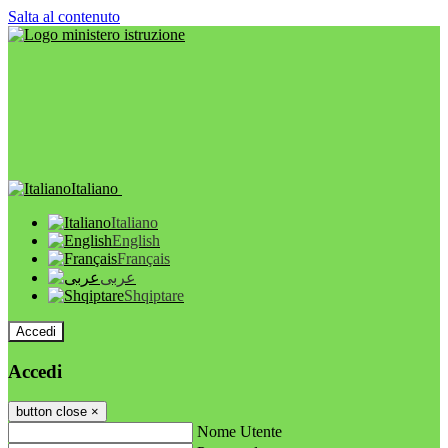
Salta al contenuto
Italiano
Italiano
English
Français
عربى
Shqiptare
Accedi
Accedi
button close
×
Nome Utente