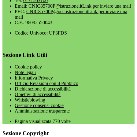
Tel:
0171503100
Email:
CNIC85700P@istruzione.it
Link per inviare una mail
PEC:
CNIC85700P@pec.istruzione.it
Link per inviare una
mail
C.F.: 96092550043
Codice Univoco: UF3FDS
Sezione Link Utili
Cookie policy
Note legali
Informativa Privacy
Ufficio Relazioni con il Pubblico
Dichiarazione di accessibilità
Obiettivi di accessibilità
Whistleblowing
Gestione consensi cookie
Amministrazione trasparente
Pagina visualizzata
770
volte
Sezione Copyright