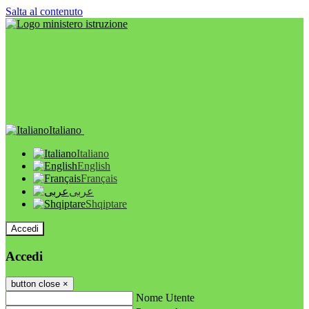
Salta al contenuto
Italiano
Italiano
English
Français
عربى
Shqiptare
Accedi
Accedi
button close
×
Nome Utente