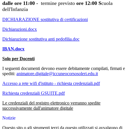
dalle ore 11:00 -
termine previsto
ore 12:00 S
cuola
dell'Infanzia
DICHIARAZIONE sostitutiva di certificazioni
Dichiarazioni.docx
Dichiarazione sostitutiva anti pedofilia.doc
IBAN.docx
Solo per Docenti
I seguenti documenti devono essere debitamente compilati, firmati e
spediti:
animatore.digitale@iccuneocorsosoleri.edu.it
Accesso a rete wifi d'istituto - richiesta credenziali.pdf
Richiesta credenziali GSUITE.pdf
Le credenziali del registro elettronico verranno spedite
successivamente dall'animatore digitale
Notizie
Questo sito o gli strumenti terzi da questo utilizzati si avvalgono di