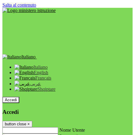
Salta al contenuto
Italiano
Italiano
English
Français
عربى
Shqiptare
Accedi
Accedi
button close
×
Nome Utente