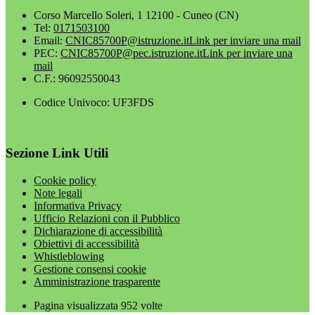
Corso Marcello Soleri, 1 12100 - Cuneo (CN)
Tel:
0171503100
Email:
CNIC85700P@istruzione.it
Link per inviare una mail
PEC:
CNIC85700P@pec.istruzione.it
Link per inviare una
mail
C.F.: 96092550043
Codice Univoco: UF3FDS
Sezione Link Utili
Cookie policy
Note legali
Informativa Privacy
Ufficio Relazioni con il Pubblico
Dichiarazione di accessibilità
Obiettivi di accessibilità
Whistleblowing
Gestione consensi cookie
Amministrazione trasparente
Pagina visualizzata
952
volte