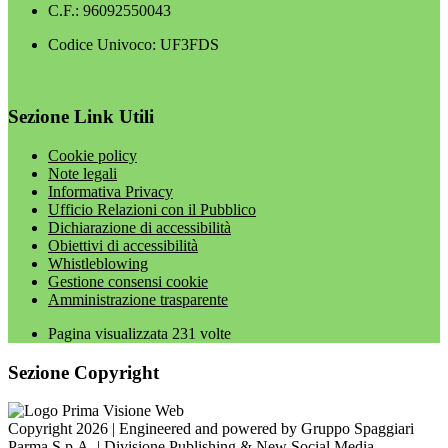
C.F.: 96092550043
Codice Univoco: UF3FDS
Sezione Link Utili
Cookie policy
Note legali
Informativa Privacy
Ufficio Relazioni con il Pubblico
Dichiarazione di accessibilità
Obiettivi di accessibilità
Whistleblowing
Gestione consensi cookie
Amministrazione trasparente
Pagina visualizzata
231
volte
Sezione Copyright
Copyright 2026 | Engineered and powered by Gruppo Spaggiari
Parma S.p.A. | Divisione Publishing & New Social Media