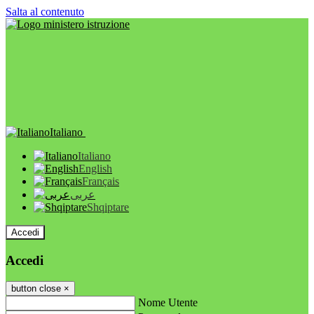
Salta al contenuto
Italiano
Italiano
English
Français
عربى
Shqiptare
Accedi
Accedi
button close
×
Nome Utente