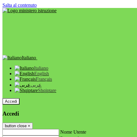
Salta al contenuto
Italiano
Italiano
English
Français
عربى
Shqiptare
Accedi
Accedi
button close
×
Nome Utente