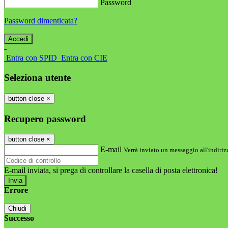
Password
Password dimenticata?
-
Entra con SPID
Entra con CIE
Seleziona utente
button close
×
Recupero password
button close
×
E-mail
Verrà inviato un messaggio all'indirizz
E-mail inviata, si prega di controllare la casella di posta elettronica!
Errore
Chiudi
Successo