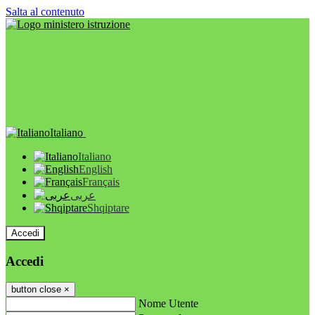
Salta al contenuto
Italiano
Italiano
English
Français
عربى
Shqiptare
Accedi
Accedi
button close
×
Nome Utente