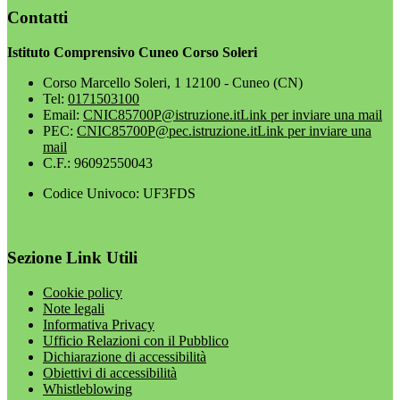
Contatti
Istituto Comprensivo Cuneo Corso Soleri
Corso Marcello Soleri, 1 12100 - Cuneo (CN)
Tel:
0171503100
Email:
CNIC85700P@istruzione.it
Link per inviare una mail
PEC:
CNIC85700P@pec.istruzione.it
Link per inviare una
mail
C.F.: 96092550043
Codice Univoco: UF3FDS
Sezione Link Utili
Cookie policy
Note legali
Informativa Privacy
Ufficio Relazioni con il Pubblico
Dichiarazione di accessibilità
Obiettivi di accessibilità
Whistleblowing