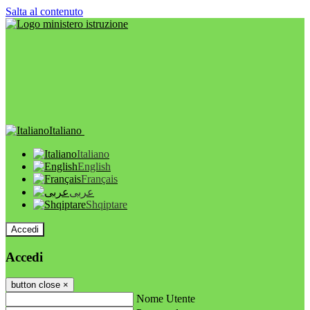
Salta al contenuto
Italiano
Italiano
English
Français
عربى
Shqiptare
Accedi
Accedi
button close
×
Nome Utente