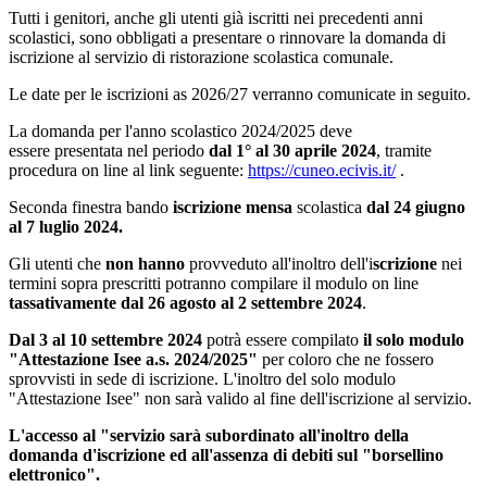
Tutti i genitori, anche gli utenti già iscritti nei precedenti anni
scolastici, sono obbligati a presentare o rinnovare la domanda di
iscrizione al servizio di ristorazione scolastica comunale.
Le date per le iscrizioni as 2026/27 verranno comunicate in seguito.
La domanda per l'anno scolastico 2024/2025 deve
essere presentata nel periodo
dal 1°
al 30 aprile 2024
, tramite
procedura on line al link seguente:
https://cuneo.ecivis.it/
.
Seconda finestra bando
iscrizione mensa
scolastica
dal 24 giugno
al 7 luglio 2024.
Gli utenti che
non hanno
provveduto all'inoltro dell'i
scrizione
nei
termini sopra prescritti potranno compilare il modulo on line
tassativamente
dal 26 agosto al 2 settembre 2024
.
Dal 3 al 10 settembre 2024
potrà essere compilato
il solo
modulo
"Attestazione Isee a.s. 2024/2025"
per coloro che ne fossero
sprovvisti in sede di iscrizione. L'inoltro del solo modulo
"Attestazione Isee" non sarà valido al fine dell'iscrizione al servizio.
L'accesso al "servizio sarà subordinato all'inoltro della
domanda d'iscrizione ed all'assenza di debiti sul "borsellino
elettronico".