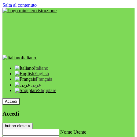
Salta al contenuto
Italiano
Italiano
English
Français
عربى
Shqiptare
Accedi
Accedi
button close
×
Nome Utente