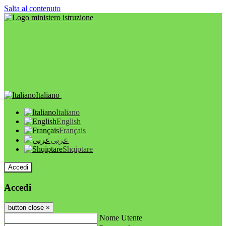
Salta al contenuto
Italiano
Italiano
English
Français
عربى
Shqiptare
Accedi
Accedi
button close
×
Nome Utente