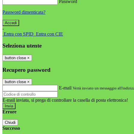
Password
Password dimenticata?
-
Entra con SPID
Entra con CIE
Seleziona utente
button close
×
Recupero password
button close
×
E-mail
Verrà inviato un messaggio all'indirizz
E-mail inviata, si prega di controllare la casella di posta elettronica!
Errore
Chiudi
Successo