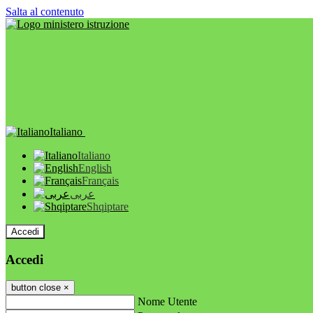
Salta al contenuto
Italiano
Italiano
English
Français
عربى
Shqiptare
Accedi
Accedi
button close
×
Nome Utente