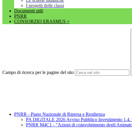
Le schede didattiche
I progetti delle classi
Documenti utili
PNRR
CONSORZIO ERASMUS +
Campo di ricerca per le pagine del sito
PNRR - Piano Nazionale di Ripresa e Resilienza
PA DIGITALE 2026 Avviso Pubblico Investimento 1.4. – Ser
PNRR M4C1 - "Azioni di coinvolgimento degli Animatori Di