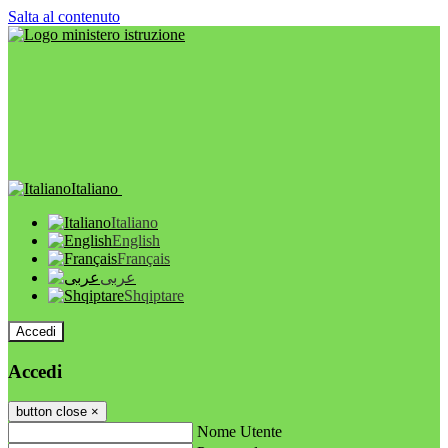
Salta al contenuto
Italiano
Italiano
English
Français
عربى
Shqiptare
Accedi
Accedi
button close
×
Nome Utente