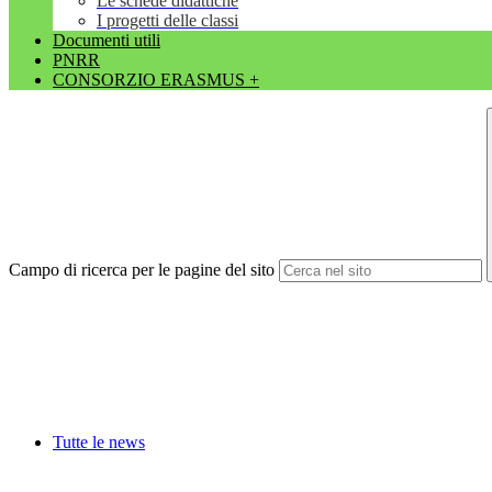
Le schede didattiche
I progetti delle classi
Documenti utili
PNRR
CONSORZIO ERASMUS +
Campo di ricerca per le pagine del sito
Tutte le news