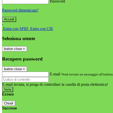
Password
Password dimenticata?
-
Entra con SPID
Entra con CIE
Seleziona utente
button close
×
Recupero password
button close
×
E-mail
Verrà inviato un messaggio all'indirizz
E-mail inviata, si prega di controllare la casella di posta elettronica!
Errore
Chiudi
Successo