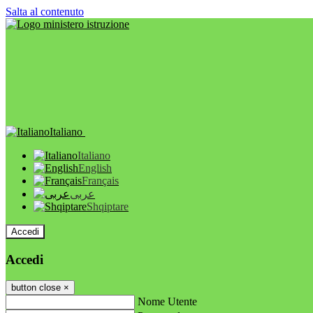
Salta al contenuto
Italiano
Italiano
English
Français
عربى
Shqiptare
Accedi
Accedi
button close
×
Nome Utente