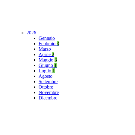
2026
Gennaio
Febbraio
3
Marzo
Aprile
2
Maggio
3
Giugno
1
Luglio
1
Agosto
Settembre
Ottobre
Novembre
Dicembre