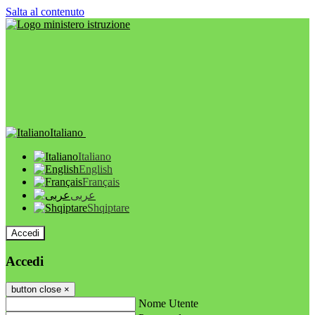
Salta al contenuto
Italiano
Italiano
English
Français
عربى
Shqiptare
Accedi
Accedi
button close
×
Nome Utente