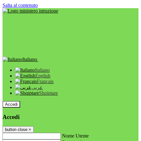
Salta al contenuto
Italiano
Italiano
English
Français
عربى
Shqiptare
Accedi
Accedi
button close
×
Nome Utente