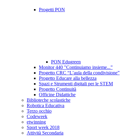
Progetti PON
PON Edugreen
Monitor 440 "Continuiamo insieme...”
Progetto CRC “L’aula della condivisione”
Progetto Educare alla bellezza
Spazi e Strumenti digitali per le STEM
Progetto Continuità
Officine Didattiche
Biblioteche scolastiche
Robotica Educativa
Terzo occhio
Codeweek
etwinning
Sport week 2018
Attività Secondaria