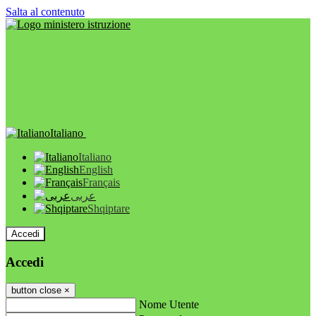
Salta al contenuto
Italiano
Italiano
English
Français
عربى
Shqiptare
Accedi
Accedi
button close
×
Nome Utente