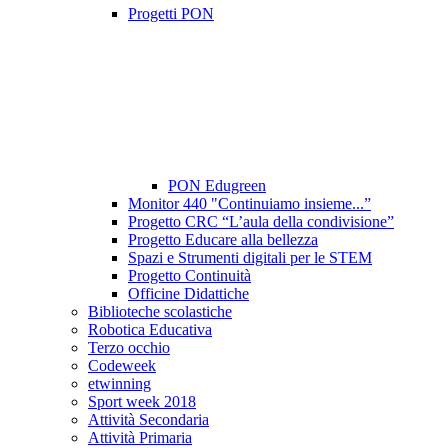
Progetti PON
PON Edugreen
Monitor 440 "Continuiamo insieme...”
Progetto CRC “L’aula della condivisione”
Progetto Educare alla bellezza
Spazi e Strumenti digitali per le STEM
Progetto Continuità
Officine Didattiche
Biblioteche scolastiche
Robotica Educativa
Terzo occhio
Codeweek
etwinning
Sport week 2018
Attività Secondaria
Attività Primaria