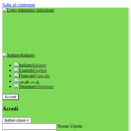
Salta al contenuto
Italiano
Italiano
English
Français
عربى
Shqiptare
Accedi
Accedi
button close
×
Nome Utente