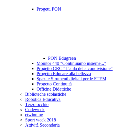
Progetti PON
PON Edugreen
Monitor 440 "Continuiamo insieme...”
Progetto CRC “L’aula della condivisione”
Progetto Educare alla bellezza
Spazi e Strumenti digitali per le STEM
Progetto Continuità
Officine Didattiche
Biblioteche scolastiche
Robotica Educativa
Terzo occhio
Codeweek
etwinning
Sport week 2018
Attività Secondaria