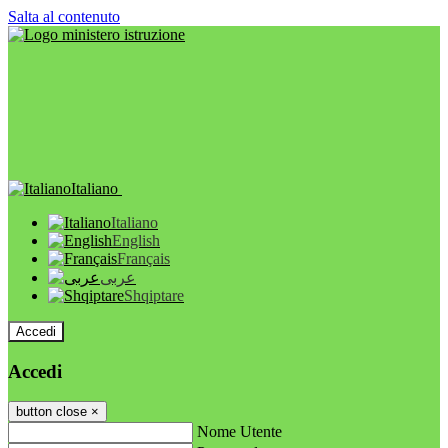
Salta al contenuto
Italiano
Italiano
English
Français
عربى
Shqiptare
Accedi
Accedi
button close
×
Nome Utente