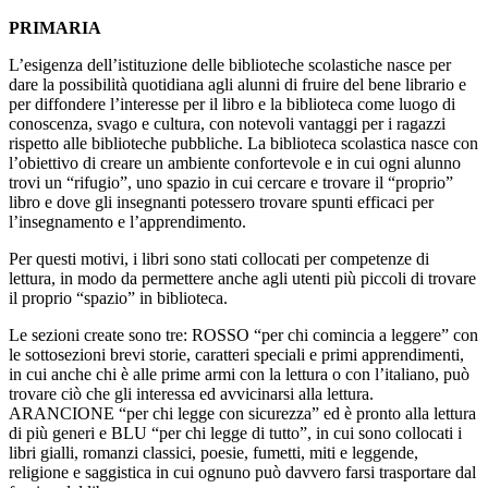
PRIMARIA
L’esigenza dell’istituzione delle biblioteche scolastiche nasce per
dare la possibilità quotidiana agli alunni di fruire del bene librario e
per diffondere l’interesse per il libro e la biblioteca come luogo di
conoscenza, svago e cultura, con notevoli vantaggi per i ragazzi
rispetto alle biblioteche pubbliche.
La biblioteca scolastica nasce con
l’obiettivo di creare un ambiente confortevole e in cui ogni alunno
trovi un “rifugio”, uno spazio in cui cercare e trovare il “proprio”
libro e dove gli insegnanti potessero trovare spunti efficaci per
l’insegnamento e l’apprendimento.
Per questi motivi, i libri sono stati collocati per competenze di
lettura, in modo da permettere anche agli utenti più piccoli di trovare
il proprio “spazio” in biblioteca.
Le sezioni create sono tre: ROSSO “per chi comincia a leggere” con
le sottosezioni brevi storie, caratteri speciali e primi apprendimenti,
in cui anche chi è alle prime armi con la lettura o con l’italiano, può
trovare ciò che gli interessa ed avvicinarsi alla lettura.
ARANCIONE “per chi legge con sicurezza” ed è pronto alla lettura
di più generi e BLU “per chi legge di tutto”, in cui sono collocati i
libri gialli, romanzi classici, poesie, fumetti, miti e leggende,
religione e saggistica in cui ognuno può davvero farsi trasportare dal