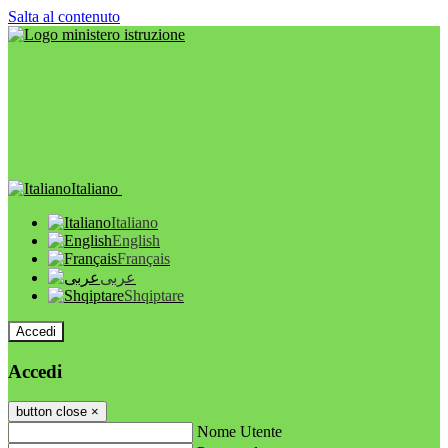
Salta al contenuto
Italiano
Italiano
English
Français
عربى
Shqiptare
Accedi
Accedi
button close
×
Nome Utente