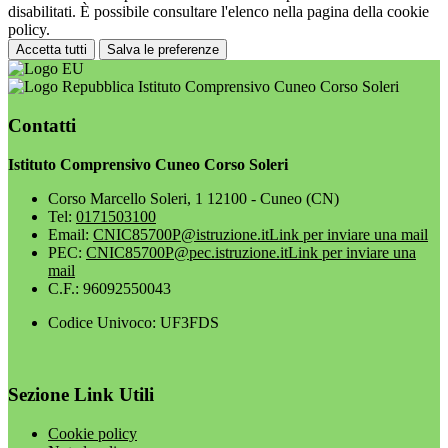
disabilitati. È possibile consultare l'elenco nella pagina della cookie
policy.
Accetta tutti
Salva le preferenze
Istituto Comprensivo Cuneo Corso Soleri
Contatti
Istituto Comprensivo Cuneo Corso Soleri
Corso Marcello Soleri, 1 12100 - Cuneo (CN)
Tel:
0171503100
Email:
CNIC85700P@istruzione.it
Link per inviare una mail
PEC:
CNIC85700P@pec.istruzione.it
Link per inviare una
mail
C.F.: 96092550043
Codice Univoco: UF3FDS
Sezione Link Utili
Cookie policy