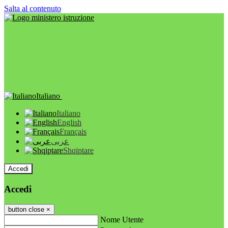
Salta al contenuto
Italiano
Italiano
English
Français
عربى
Shqiptare
Accedi
Accedi
button close
×
Nome Utente