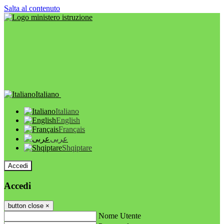
Salta al contenuto
Italiano
Italiano
English
Français
عربى
Shqiptare
Accedi
Accedi
button close
×
Nome Utente