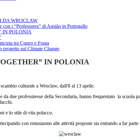
TI DA WROCLAW
 con i “Professores” di Ansião in Portogallo
 IN POLONIA
”
micizia tra Cuneo e Fraga
un progetto sul Climate Change
TOGETHER” IN POLONIA
scambio culturale a Wroclaw, dall'8 al 13 aprile.
ia e da due professiresse della Secondaria, hanno frequentato la scuola p
lacchi.
i e lo stile di vita polacco.
rtecipando con entusiasmo alle attività proposte sia entrando a far parte 