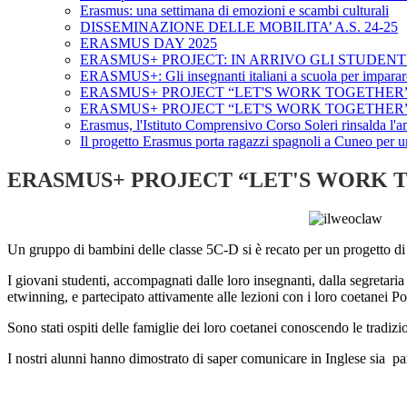
Erasmus: una settimana di emozioni e scambi culturali
DISSEMINAZIONE DELLE MOBILITA’ A.S. 24-25
ERASMUS DAY 2025
ERASMUS+ PROJECT: IN ARRIVO GLI STUDEN
ERASMUS+: Gli insegnanti italiani a scuola per imparare
ERASMUS+ PROJECT “LET'S WORK TOGETHER”
ERASMUS+ PROJECT “LET'S WORK TOGETHER
Erasmus, l'Istituto Comprensivo Corso Soleri rinsalda l'a
Il progetto Erasmus porta ragazzi spagnoli a Cuneo per 
ERASMUS+ PROJECT “LET'S WORK 
Un gruppo di bambini delle classe 5C-D si è recato per un progetto di 
I giovani studenti, accompagnati dalle loro insegnanti, dalla segretar
etwinning, e partecipato attivamente alle lezioni con i loro coetanei Po
Sono stati ospiti delle famiglie dei loro coetanei conoscendo le tradizion
I nostri alunni hanno dimostrato di saper comunicare in Inglese sia
pa