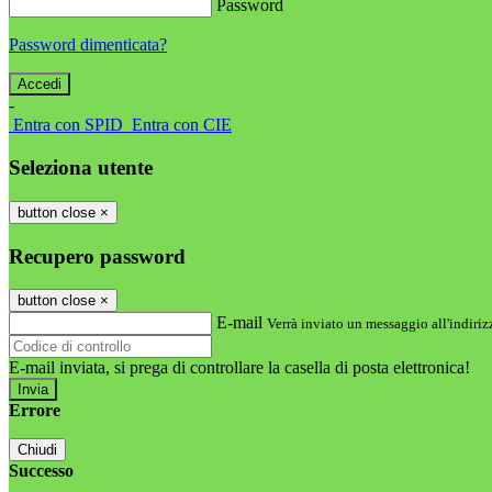
Password
Password dimenticata?
-
Entra con SPID
Entra con CIE
Seleziona utente
button close
×
Recupero password
button close
×
E-mail
Verrà inviato un messaggio all'indirizz
E-mail inviata, si prega di controllare la casella di posta elettronica!
Errore
Chiudi
Successo