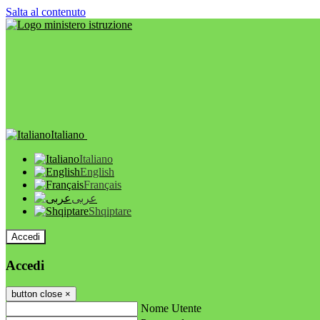
Salta al contenuto
Italiano
Italiano
English
Français
عربى
Shqiptare
Accedi
Accedi
button close
×
Nome Utente